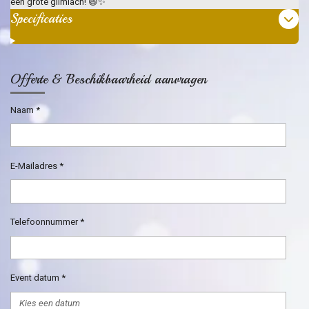
een grote glimlach! 😄✨
Specificaties
Offerte & Beschikbaarheid aanvragen
Naam *
E-Mailadres *
Telefoonnummer *
Event datum *