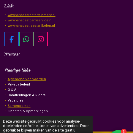
Link:
www.vansoestentertainment.nl
www.vansoestpartyservice.nl
www.vansoestfeestartikelen.nl
F
W
I
a
h
n
Nieuws:
c
a
s
e
t
t
b
s
a
Handige links
o
A
g
Algemene Voorwaarden
o
p
r
Privacy beleid
k
p
a
Q & A
m
Handleidingen & Riders
Vacatures
Samenwerken
Klachten & Opmerkingen
© Van Soest Events & Entertainment
2026
Deze website gebruikt cookies voor analyse-
doeleinden en/of het tonen van advertenties. Door
gebruik te blijven maken van de site gaat u