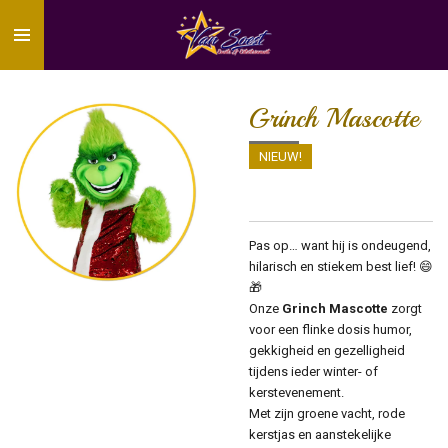
Ga
direct
naar
de
hoofdinhoud
Grinch Mascotte
NIEUW!
Pas op… want hij is ondeugend,
hilarisch en stiekem best lief! 😄
🎁
Onze
Grinch Mascotte
zorgt
voor een flinke dosis humor,
gekkigheid en gezelligheid
tijdens ieder winter- of
kerstevenement.
Met zijn groene vacht, rode
kerstjas en aanstekelijke