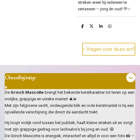
streken weet hij iedereen te
verrassen – jong én oud! 💚✨
D
D
S
D
e
e
h
e
l
e
a
l
e
l
r
e
n
e
n
> Vragen over deze act?
Omschrijving:
De
Grinch Mascotte
brengt het bekende kerstkarakter tot leven op een
vrolijke, grappige en unieke manier! 🎄💫
Met zijn felgroene vacht, ondeugende blik en rode kerstmantel is hij een
opvallende verschijning die direct de aandacht trekt.
Hij loopt vrolijk rond tussen het publiek, haalt kleine streken uit en zorgt
met zijn grappige gedrag voor lachsalvo’s bij jong en oud. 😆
De Grinch Mascotte is energiek, interactief en altijd in voor een foto 📸 —