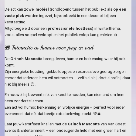
De act kan zowel
mobiel
(rondlopend tussen het publiek) als
op een
vaste plek
worden ingezet, bijvoorbeeld in een decor of bij een
kerstsetting.
Altijd begeleid door een
professionele host(ess)
in winterthema,
zodat alles soepel verloopt en het publiek volop kan genieten. ❄️
🎁 Interactie en humor voor jong en oud
De
Grinch Mascotte
brengt leven, humor en herkenning waar hij ook
komt.
Zijn energieke houding, gekke loopjes en expressieve gedrag zorgen
ervoor dat iedereen hem wil ontmoeten — zelfs als hij doet alsof hij daar
niet blij mee is 😉.
En hoewel hij beweert niet van kerst te houden, kan niemand om hem
heen zonder te lachen.
Een act vol humor, herkenning en vrolijke energie – perfect voor ieder
evenement dat nét dat beetje extra beleving zoekt. 💚🎄
Laat jouw kerstfeest knallen met de
Grinch Mascotte
van Van Soest
Events & Entertainment – een ondeugende held met een groen hart en