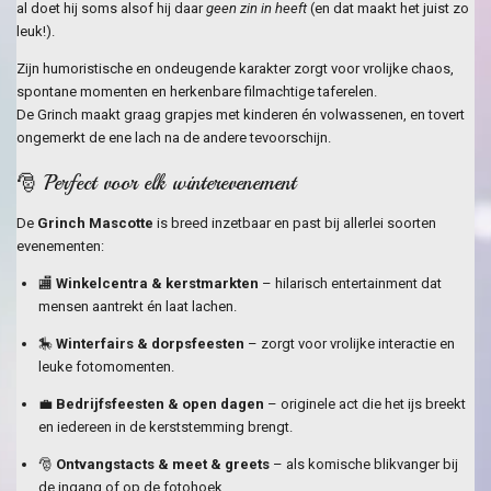
al doet hij soms alsof hij daar
geen zin in heeft
(en dat maakt het juist zo
leuk!).
Zijn humoristische en ondeugende karakter zorgt voor vrolijke chaos,
spontane momenten en herkenbare filmachtige taferelen.
De Grinch maakt graag grapjes met kinderen én volwassenen, en tovert
ongemerkt de ene lach na de andere tevoorschijn.
🎅 Perfect voor elk winterevenement
De
Grinch Mascotte
is breed inzetbaar en past bij allerlei soorten
evenementen:
🏬
Winkelcentra & kerstmarkten
– hilarisch entertainment dat
mensen aantrekt én laat lachen.
🎠
Winterfairs & dorpsfeesten
– zorgt voor vrolijke interactie en
leuke fotomomenten.
💼
Bedrijfsfeesten & open dagen
– originele act die het ijs breekt
en iedereen in de kerststemming brengt.
🎅
Ontvangstacts & meet & greets
– als komische blikvanger bij
de ingang of op de fotohoek.