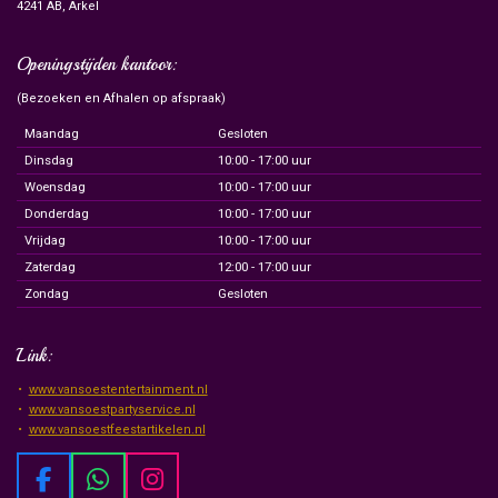
4241 AB, Arkel
Openingstijden kantoor:
(Bezoeken en Afhalen op afspraak)
Maandag
Gesloten
Dinsdag
10:00 - 17:00 uur
Woensdag
10:00 - 17:00 uur
Donderdag
10:00 - 17:00 uur
Vrijdag
10:00 - 17:00 uur
Zaterdag
12:00 - 17:00 uur
Zondag
Gesloten
Link:
www.vansoestentertainment.nl
www.vansoestpartyservice.nl
www.vansoestfeestartikelen.nl
F
W
I