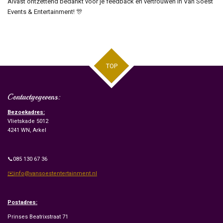
Alvast ontzettend bedankt voor je feedback en vertrouwen in Van Soest
Events & Entertainment! 🎊
TOP
Contactgegevens:
Bezoekadres:
Vlietskade 5012
4241 WN, Arkel
📞085 130 67 36
✉️info@vansoestentertainment.nl
Postadres:
Prinses Beatrixstraat 71