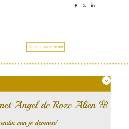
D
D
S
e
e
h
l
e
a
e
l
r
n
e
> Vragen over deze act?
met Angel de Roze Alien 🌸
riendin van je dromen!