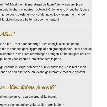
de ruimte? Maak kennis met
Angel de Roze Alien
– een vrolijke en
 en unieke charme iedereen betovert! Of je nu jong of oud bent, deze
enaarde dosis plezier en verwondering op jouw evenement. Angel
olijkheid en knusse buitenaardse momenten!
Alien?
e alien – met haar schattige, roze uiterlijk is ze een echte
altijd in voor een gezellig praatje of een grappig dansje. Haar speelse
om iedereen in de juiste stemming te brengen. Of het nu gaat om een
l heeft voor iedereen iets bijzonders in petto.
ge charme is Angel een echte publiekslieveling. Ze is niet alleen
kenen op een hilarische en levendige interactie met al je gasten!
 Alien tijdens je event?
 en het maken van een onvergetelijke indruk
 moves die het publiek zeker zullen laten lachen!