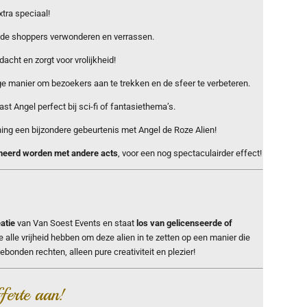
xtra speciaal!
l de shoppers verwonderen en verrassen.
dacht en zorgt voor vrolijkheid!
ge manier om bezoekers aan te trekken en de sfeer te verbeteren.
past Angel perfect bij sci-fi of fantasiethema’s.
ing een bijzondere gebeurtenis met Angel de Roze Alien!
eerd worden met andere acts
, voor een nog spectaculairder effect!
eatie
van Van Soest Events en staat
los van gelicenseerde of
e alle vrijheid hebben om deze alien in te zetten op een manier die
onden rechten, alleen pure creativiteit en plezier!
ferte aan!