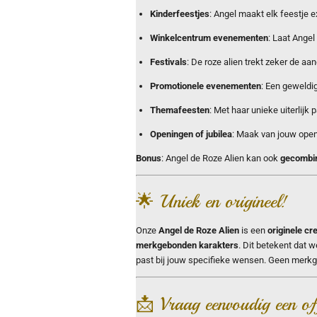
Kinderfeestjes
: Angel maakt elk feestje e
Winkelcentrum evenementen
: Laat Ange
Festivals
: De roze alien trekt zeker de aan
Promotionele evenementen
: Een geweldi
Themafeesten
: Met haar unieke uiterlijk 
Openingen of jubilea
: Maak van jouw open
Bonus
: Angel de Roze Alien kan ook
gecombin
🌟 Uniek en origineel!
Onze
Angel de Roze Alien
is een
originele cr
merkgebonden karakters
. Dit betekent dat w
past bij jouw specifieke wensen. Geen merkgeb
📩 Vraag eenvoudig een of