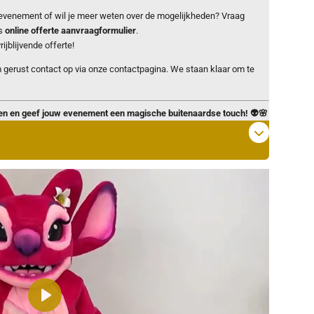
evenement of wil je meer weten over de mogelijkheden? Vraag
s
online offerte aanvraagformulier
.
ijblijvende offerte!
 gerust contact op via onze contactpagina. We staan klaar om te
en en geef jouw evenement een magische buitenaardse touch! 👽🌸
P