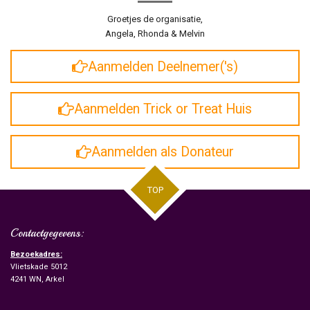
Groetjes de organisatie,
Angela, Rhonda & Melvin
Aanmelden Deelnemer('s)
Aanmelden Trick or Treat Huis
Aanmelden als Donateur
TOP
Contactgegevens:
Bezoekadres:
Vlietskade 5012
4241 WN, Arkel