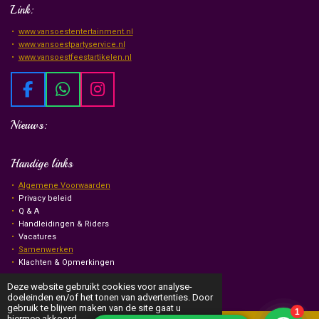
Link:
www.vansoestentertainment.nl
www.vansoestpartyservice.nl
www.vansoestfeestartikelen.nl
F
W
I
a
h
n
Nieuws:
c
a
s
e
t
t
b
s
a
Handige links
o
A
g
Algemene Voorwaarden
o
p
r
Privacy beleid
k
p
a
Q & A
m
Handleidingen & Riders
Vacatures
Samenwerken
Klachten & Opmerkingen
© Van Soest Events & Entertainment
2026
Deze website gebruikt cookies voor analyse-
doeleinden en/of het tonen van advertenties. Door
gebruik te blijven maken van de site gaat u
hiermee akkoord.