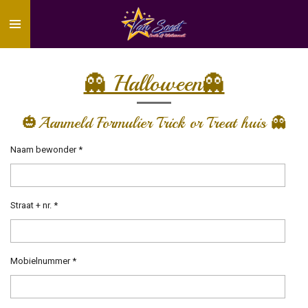
Ga
direct
naar
de
hoofdinhoud
👻 Halloween👻
🎃Aanmeld Formulier Trick or Treat huis 👻
Naam bewonder *
Straat + nr. *
Mobielnummer *