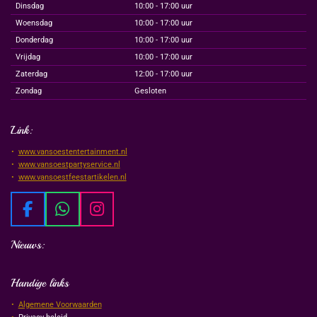
Dinsdag
10:00 - 17:00 uur
Woensdag
10:00 - 17:00 uur
Donderdag
10:00 - 17:00 uur
Vrijdag
10:00 - 17:00 uur
Zaterdag
12:00 - 17:00 uur
Zondag
Gesloten
Link:
www.vansoestentertainment.nl
www.vansoestpartyservice.nl
www.vansoestfeestartikelen.nl
F
W
I
a
h
n
Nieuws:
c
a
s
e
t
t
b
s
a
Handige links
o
A
g
Algemene Voorwaarden
o
p
r