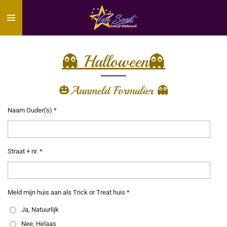
Ga
direct
naar
de
hoofdinhoud
👻 Halloween👻
🎃Aanmeld Formulier 👻
Naam Ouder('s) *
Straat + nr. *
Meld mijn huis aan als Trick or Treat huis *
Ja, Natuurlijk
Nee, Helaas