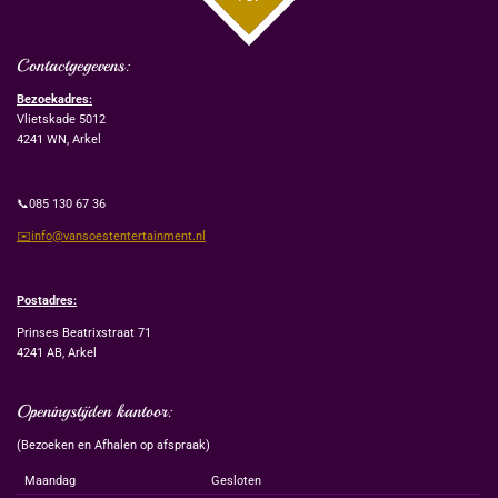
Contactgegevens:
Bezoekadres:
Vlietskade 5012
4241 WN, Arkel
📞085 130 67 36
✉️info@vansoestentertainment.nl
Postadres:
Prinses Beatrixstraat 71
4241 AB, Arkel
Openingstijden kantoor:
(Bezoeken en Afhalen op afspraak)
Maandag
Gesloten