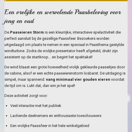
Een vrolijke en wervelende Paasbeleving voor
jong en oud
De
Paaseieren Storm
is een kleurrijke, interactieve spelactiviteit die
perfect aansluit bij de gezellige Paassfeer. Bezoekers worden
uitgedaagd om plaats te nemen in een speciaal in Paasthema gestylde
windturbine. Zodra de vrolijke presentator heeft afgeteld, drukt zijn
assistent op de startknop… en begint het spektakel!
De wind blaast een grote hoeveelheid vrolijk gekleurde paaseitjes door
de cabine, alsof er een echte paaseierenstorm losbarst. De uitdaging is
simpel, maar spannend:
vang minimaal vier gouden eieren
voordat
de tijd om is. Lukt dat, dan win je het spel!
Deze activiteit zorgt voor:
Veel interactie met het publiek
Lachende deelnemers en enthousiaste toeschouwers
Een vrolijke Paassfeer in het hele winkelgebied