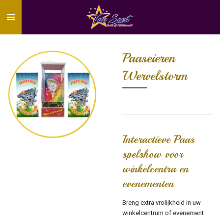
Ga
direct
naar
de
hoofdinhoud
Paaseieren
Wervelstorm
Interactieve Paas
spelshow voor
winkelcentra en
evenementen
Breng extra vrolijkheid in uw
winkelcentrum of evenement