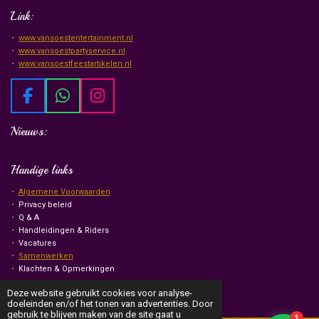
Link:
www.vansoestentertainment.nl
www.vansoestpartyservice.nl
www.vansoestfeestartikelen.nl
F
W
I
a
h
n
Nieuws:
c
a
s
e
t
t
b
s
a
Handige links
o
A
g
Algemene Voorwaarden
o
p
r
Privacy beleid
k
p
a
Q & A
m
Handleidingen & Riders
Vacatures
Samenwerken
Klachten & Opmerkingen
© Van Soest Events & Entertainment
2026
Deze website gebruikt cookies voor analyse-
doeleinden en/of het tonen van advertenties. Door
gebruik te blijven maken van de site gaat u