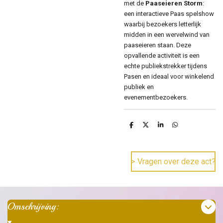
met de
Paaseieren Storm
:
een interactieve Paas spelshow
waarbij bezoekers letterlijk
midden in een wervelwind van
paaseieren staan. Deze
opvallende activiteit is een
echte publiekstrekker tijdens
Pasen en ideaal voor winkelend
publiek en
evenementbezoekers.
D
D
S
D
e
e
h
e
l
e
a
l
e
l
r
e
n
e
n
> Vragen over deze act?
Omschrijving: