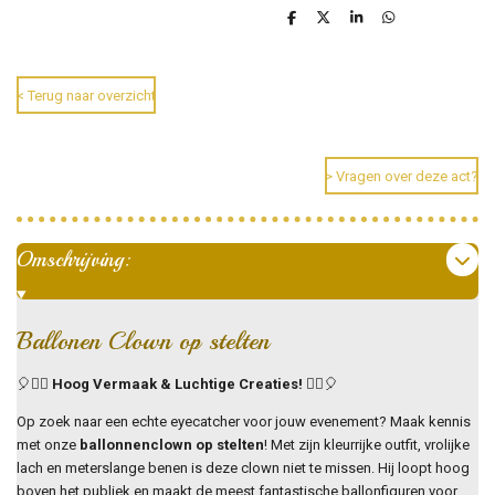
D
D
S
D
e
e
h
e
l
e
a
l
e
l
r
e
n
e
n
< Terug naar overzicht
> Vragen over deze act?
Omschrijving:
Ballonen Clown op stelten
🎈🤹‍♂️
Hoog Vermaak & Luchtige Creaties!
🤹‍♂️🎈
Op zoek naar een echte eyecatcher voor jouw evenement? Maak kennis
met onze
ballonnenclown op stelten
! Met zijn kleurrijke outfit, vrolijke
lach en meterslange benen is deze clown niet te missen. Hij loopt hoog
boven het publiek en maakt de meest fantastische ballonfiguren voor