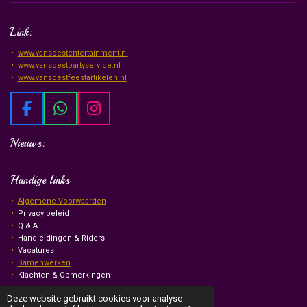
Link:
www.vansoestentertainment.nl
www.vansoestpartyservice.nl
www.vansoestfeestartikelen.nl
F
W
I
a
h
n
Nieuws:
c
a
s
e
t
t
b
s
a
Handige links
o
A
g
Algemene Voorwaarden
o
p
r
Privacy beleid
k
p
a
Q & A
m
Handleidingen & Riders
Vacatures
Samenwerken
Klachten & Opmerkingen
© Van Soest Events & Entertainment
2026
Deze website gebruikt cookies voor analyse-