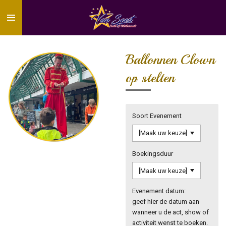
Ga
direct
naar
de
hoofdinhoud
Ballonnen Clown
op stelten
Soort Evenement
Boekingsduur
Evenement datum:
geef hier de datum aan
wanneer u de act, show of
activiteit wenst te boeken.