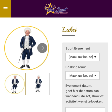
Ga
direct
naar
de
hoofdinhoud
Lakei
Soort Evenement
Boekingsduur
Evenement datum:
geef hier de datum aan
wanneer u de act, show of
activiteit wenst te boeken.