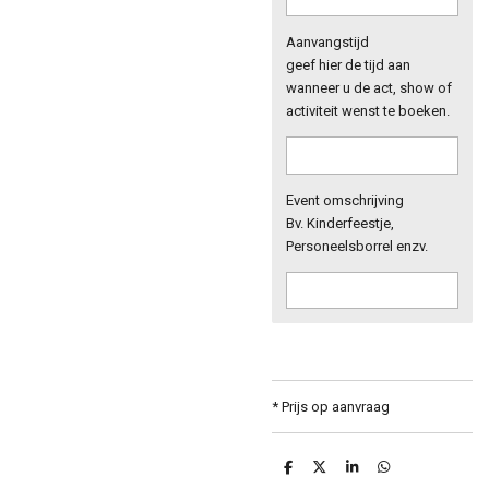
Aanvangstijd
geef hier de tijd aan
wanneer u de act, show of
activiteit wenst te boeken.
Event omschrijving
Bv. Kinderfeestje,
Personeelsborrel enzv.
* Prijs op aanvraag
D
D
S
D
e
e
h
e