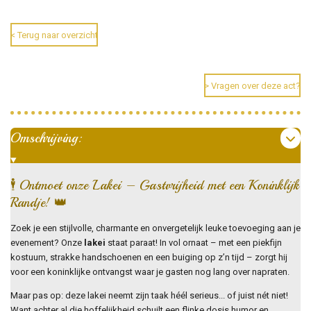
l
e
a
l
e
l
r
e
n
e
n
< Terug naar overzicht
> Vragen over deze act?
Omschrijving:
🕴️ Ontmoet onze Lakei – Gastvrijheid met een Koninklijk
Randje! 👑
Zoek je een stijlvolle, charmante en onvergetelijk leuke toevoeging aan je
evenement? Onze
lakei
staat paraat! In vol ornaat – met een piekfijn
kostuum, strakke handschoenen en een buiging op z’n tijd – zorgt hij
voor een koninklijke ontvangst waar je gasten nog lang over napraten.
Maar pas op: deze lakei neemt zijn taak héél serieus... of juist nét niet!
Want achter al die hoffelijkheid schuilt een flinke dosis humor en