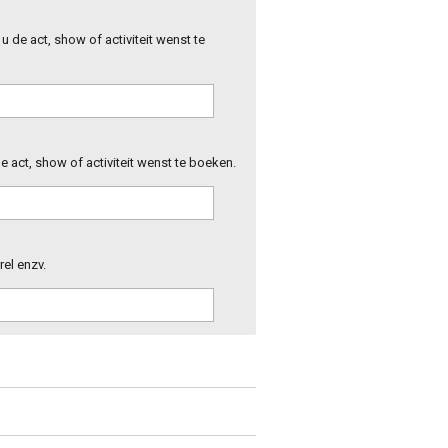
 de act, show of activiteit wenst te
e act, show of activiteit wenst te boeken.
rel enzv.