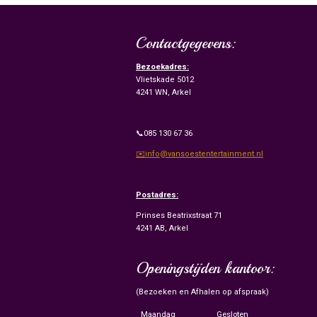
Contactgegevens:
Bezoekadres:
Vlietskade 5012
4241 WN, Arkel
📞085 130 67 36
✉️info@vansoestentertainment.nl
Postadres:
Prinses Beatrixstraat 71
4241 AB, Arkel
Openingstijden kantoor:
(Bezoeken en Afhalen op afspraak)
Maandag
Gesloten