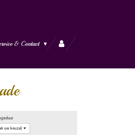
ervice & Contact
rade
ngsduur