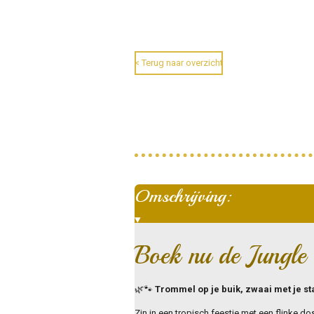
< Terug naar overzicht
Omschrijving:
Boek nu de Jungle
🌿🐾
Trommel op je buik, zwaai met je s
Zin in een tropisch feestje met een flinke d