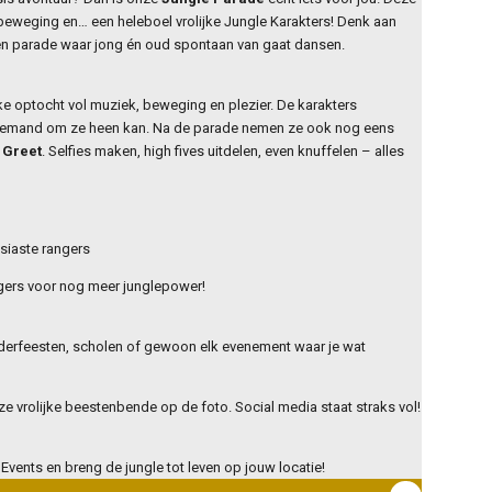
, beweging en… een heleboel vrolijke Jungle Karakters! Denk aan
en parade waar jong én oud spontaan van gaat dansen.
ke optocht vol muziek, beweging en plezier. De karakters
niemand om ze heen kan. Na de parade nemen ze ook nog eens
 Greet
. Selfies maken, high fives uitdelen, even knuffelen – alles
siaste rangers
ngers voor nog meer junglepower!
inderfeesten, scholen of gewoon elk evenement waar je wat
e vrolijke beestenbende op de foto. Social media staat straks vol!
vents en breng de jungle tot leven op jouw locatie!