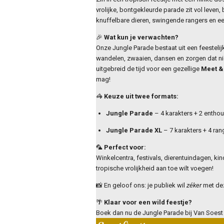
vrolijke, bontgekleurde parade zit vol leven
knuffelbare dieren, swingende rangers en e
🎉
Wat kun je verwachten?
Onze Jungle Parade bestaat uit een feestelij
wandelen, zwaaien, dansen en zorgen dat 
uitgebreid de tijd voor een gezellige
Meet &
mag!
🦓
Keuze uit twee formats:
Jungle Parade
– 4 karakters + 2 enthou
Jungle Parade XL
– 7 karakters + 4 ra
🦜
Perfect voor:
Winkelcentra, festivals, dierentuindagen, k
tropische vrolijkheid aan toe wilt voegen!
📸 En geloof ons: je publiek wil
zéker
met dez
🌴
Klaar voor een wild feestje?
Boek dan nu de Jungle Parade bij Van Soest E