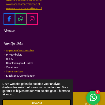
www.vansoestpartyservice.nl
www.vansoestfeestartikelen.nl
F
W
I
a
h
n
Nieuws:
c
a
s
e
t
t
b
s
a
Handige links
o
A
g
Algemene Voorwaarden
o
p
r
Privacy beleid
k
p
a
Q & A
m
Handleidingen & Riders
Vacatures
Samenwerken
Klachten & Opmerkingen
© Van Soest Events & Entertainment
2026
Deze website gebruikt cookies voor analyse-
doeleinden en/of het tonen van advertenties. Door
gebruik te blijven maken van de site gaat u hiermee
akkoord.
Akkoord
E-mailadres
Telefoonnummer
Kaart
WhatsApp