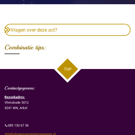
Vragen over deze act?
Combinatie tips:
TOP
Contactgegevens:
Bezoekadres:
Vlietskade 5012
4241 WN, Arkel
📞085 130 67 36
✉️info@vansoestentertainment.nl