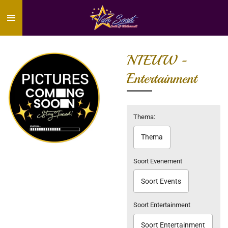
Ga
direct
naar
de
hoofdinhoud
NIEUW -
Entertainment
Thema:
Thema
Soort Evenement
Soort Events
Soort Entertainment
Soort Entertainment