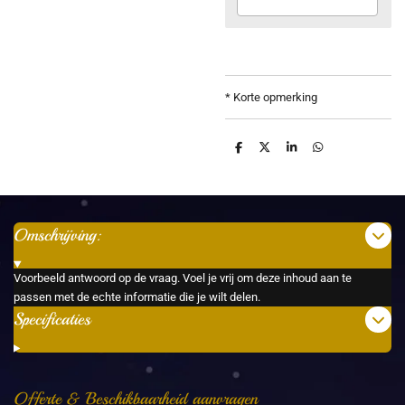
* Korte opmerking
D
D
S
D
e
e
h
e
l
e
a
l
e
l
r
e
n
e
n
Omschrijving:
Voorbeeld antwoord op de vraag. Voel je vrij om deze inhoud aan te
passen met de echte informatie die je wilt delen.
Specificaties
Offerte & Beschikbaarheid aanvragen